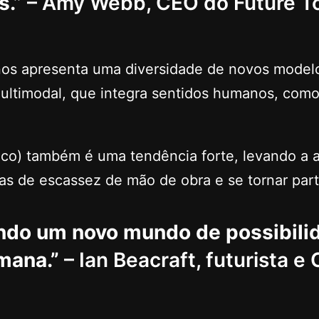
s.”
– Amy Webb, CEO do Future To
nos apresenta uma diversidade de novos modelo
ltimodal, que integra sentidos humanos, como 
ísico) também é uma tendência forte, levando a
s de escassez de mão de obra e se tornar part
indo um novo mundo de possibilid
mana.”
– Ian Beacraft, futurista e