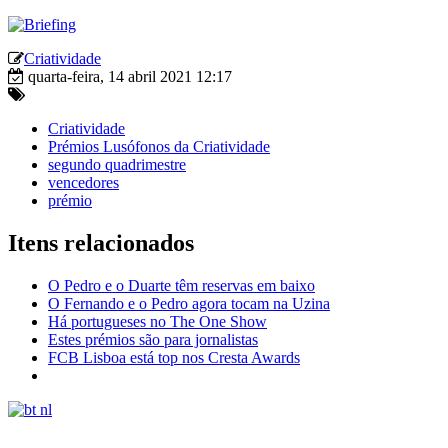
Criatividade
quarta-feira, 14 abril 2021 12:17
Criatividade
Prémios Lusófonos da Criatividade
segundo quadrimestre
vencedores
prémio
Itens relacionados
O Pedro e o Duarte têm reservas em baixo
O Fernando e o Pedro agora tocam na Uzina
Há portugueses no The One Show
Estes prémios são para jornalistas
FCB Lisboa está top nos Cresta Awards