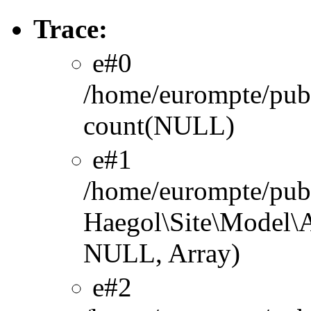
Trace:
#0
/home/eurompte/publ
count(NULL)
#1
/home/eurompte/publ
Haegol\Site\Model\A
NULL, Array)
#2