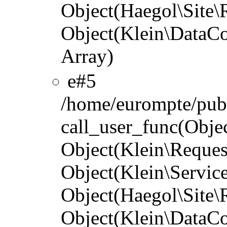
Object(Haegol\Site\R
Object(Klein\DataCo
Array)
#5
/home/eurompte/publ
call_user_func(Objec
Object(Klein\Reques
Object(Klein\Servic
Object(Haegol\Site\R
Object(Klein\DataCo