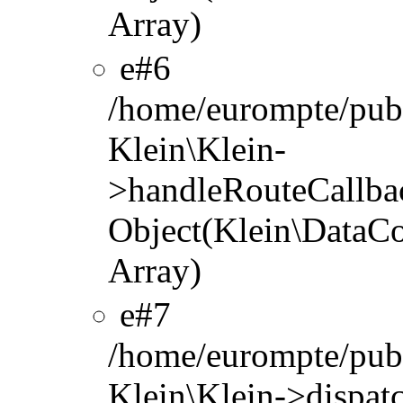
Array)
#6
/home/eurompte/publ
Klein\Klein-
>handleRouteCallbac
Object(Klein\DataCo
Array)
#7
/home/eurompte/publ
Klein\Klein->dispat