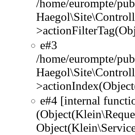
/home/eurompte/publ
Haegol\Site\Controlle
>actionFilterTag(Ob
#3
/home/eurompte/publ
Haegol\Site\Controlle
>actionIndex(Object
#4 [internal functi
(Object(Klein\Reque
Object(Klein\Servic