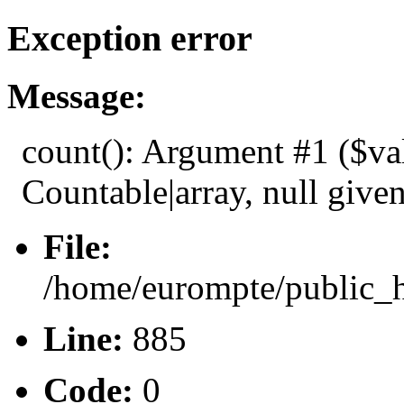
Exception error
Message:
count(): Argument #1 ($va
Countable|array, null give
File:
/home/eurompte/public_h
Line:
885
Code:
0