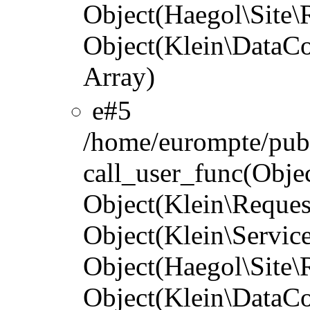
Object(Haegol\Site\R
Object(Klein\DataCo
Array)
#5
/home/eurompte/publ
call_user_func(Objec
Object(Klein\Reques
Object(Klein\Servic
Object(Haegol\Site\R
Object(Klein\DataCo