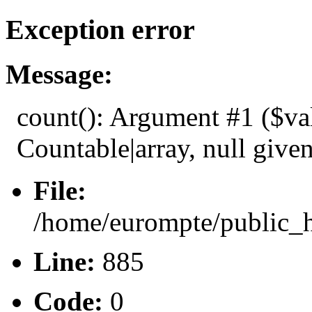
Exception error
Message:
count(): Argument #1 ($va
Countable|array, null give
File:
/home/eurompte/public_h
Line:
885
Code:
0