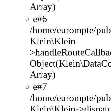
Array)
#6
/home/eurompte/publ
Klein\Klein-
>handleRouteCallbac
Object(Klein\DataCo
Array)
#7
/home/eurompte/publ
Klein\Klein->dispat