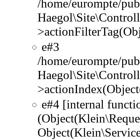
/home/eurompte/publ
Haegol\Site\Controlle
>actionFilterTag(Ob
#3
/home/eurompte/publ
Haegol\Site\Controlle
>actionIndex(Object
#4 [internal functi
(Object(Klein\Reque
Object(Klein\Servic