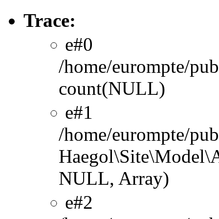
Trace:
#0
/home/eurompte/publ
count(NULL)
#1
/home/eurompte/publ
Haegol\Site\Model\A
NULL, Array)
#2