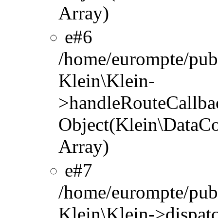
Array)
#6
/home/eurompte/publ
Klein\Klein-
>handleRouteCallbac
Object(Klein\DataCo
Array)
#7
/home/eurompte/publ
Klein\Klein->dispat