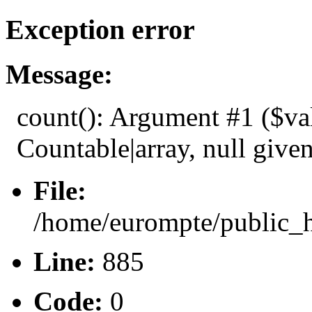
Exception error
Message:
count(): Argument #1 ($va
Countable|array, null give
File:
/home/eurompte/public_h
Line:
885
Code:
0