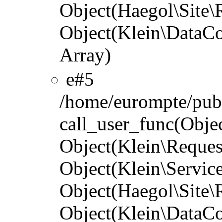
Object(Haegol\Site\R
Object(Klein\DataCo
Array)
#5
/home/eurompte/publ
call_user_func(Objec
Object(Klein\Reques
Object(Klein\Servic
Object(Haegol\Site\R
Object(Klein\DataCo