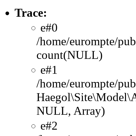
Trace:
#0
/home/eurompte/publ
count(NULL)
#1
/home/eurompte/publ
Haegol\Site\Model\A
NULL, Array)
#2