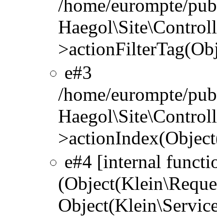
/home/eurompte/publ
Haegol\Site\Controlle
>actionFilterTag(Ob
#3
/home/eurompte/publ
Haegol\Site\Controlle
>actionIndex(Object
#4 [internal functi
(Object(Klein\Reque
Object(Klein\Servic