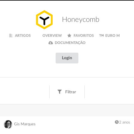
Honeycomb
ARTIGOS
OVERVIEW
FAVORITOS
EURO M
DOCUMENTAÇÃO
Login
Filtrar
Tags
Texto
Digital
Creative
Fun
Finanças
2 anos
Gis Marques
Inspiração
Euro M
Documentação