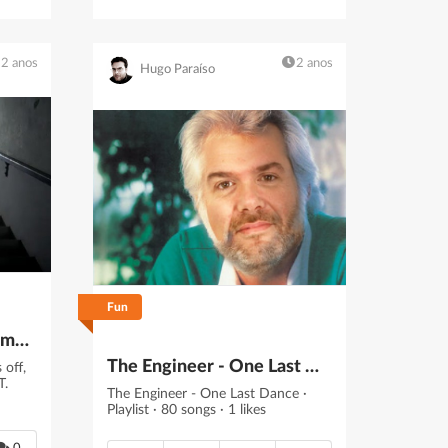
2 anos
2 anos
Hugo Paraíso
Fun
For The Love Of The Game: Football Ads That Scored With Audiences
The Engineer - One Last Dance
 off,
T.
The Engineer - One Last Dance ·
Playlist · 80 songs · 1 likes