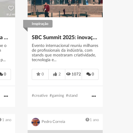
Inspiração
Ativação da marca Milka em Espanha
SBC Summit 2025: inovação e networking marcam presença em Lisboa
ue o
Evento internacional reuniu milhares
m
de profissionais da indústria, com
stands que mostraram criatividade,
p...
tecnologia e...
0
0
2
1072
0
#creative
#gaming
#stand
1 ano
1 ano
Pedro Correia