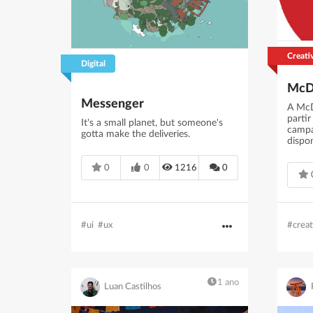
Creati
Digital
Messenger
A McD
parti
It's a small planet, but someone's
campan
gotta make the deliveries.
dispon
0
0
1216
0
#creat
#ui
#ux
1 ano
Luan Castilhos