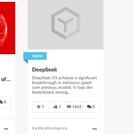
Digital
DeepSeek
DeepSeek-V3 achieves a significant
The Universal language of Coca-Cola - Santiago Cony Etchart
breakthrough in inference speed
over previous models. It tops the
leaderboard among...
0
0
0
1662
0
#artificialIntelligence