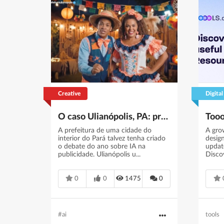
Creative
Digital
O caso Ulianópolis, PA: prefeitura usa IA do Google para divulgar festa junina e vira estudo de caso sobre futuro da publicidade
A prefeitura de uma cidade do
A gro
interior do Pará talvez tenha criado
desig
o debate do ano sobre IA na
updat
publicidade. Ulianópolis u...
Discov
0
0
1475
0
#ai
tools