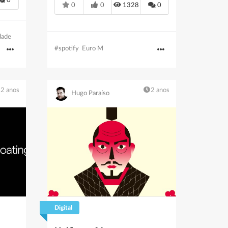
0
0
0
1328
0
dade
#spotify
Euro M
2 anos
2 anos
Hugo Paraíso
Digital