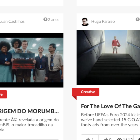
2 anos
Luan Castilhos
Hugo Paraíso
Creative
ve
A ORIGEM DO MORUMBIS
Before UEFA's Euro 2024 kicks
mente Ã© revelada a origem do
we’ve hand-selected 15 G.O.A.
BIS, o maior trocadilho da
footy ads from over the years
ria.