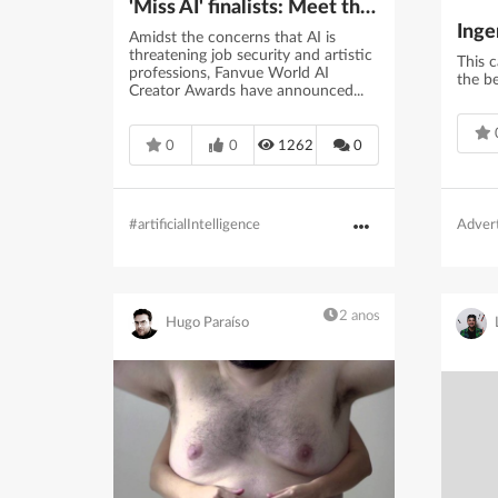
'Miss AI' finalists: Meet the fake models competing for the crown
Amidst the concerns that AI is
threatening job security and artistic
This 
professions, Fanvue World AI
the b
Creator Awards have announced...
0
0
1262
0
#artificialIntelligence
Advert
2 anos
Hugo Paraíso