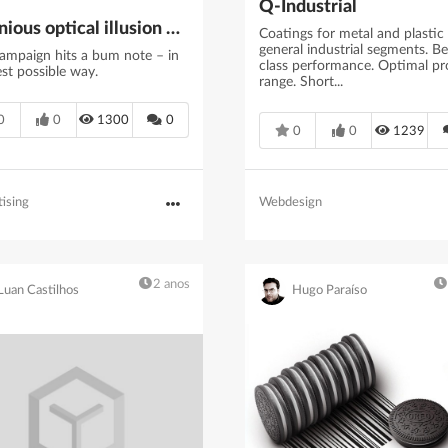
Q-Industrial
Ingenious optical illusion billboard takes the terror out of the prostate check
Coatings for metal and plastic 
general industrial segments. Be
campaign hits a bum note – in
class performance. Optimal p
est possible way.
range. Short...
0
0
1300
0
0
0
1239
Webdesign
ising
2 anos
Luan Castilhos
Hugo Paraíso