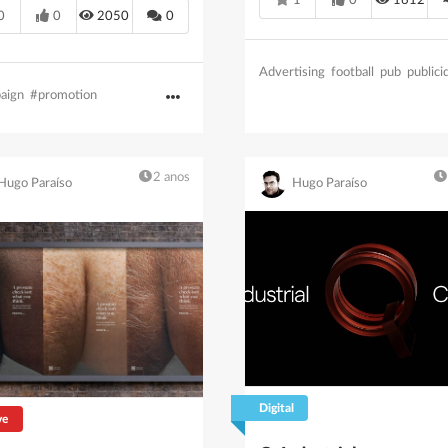
1
0
1612
0
0
2050
0
Advertising
football
pub
publici
aign
#promotion
2 anos
Hugo Paraíso
Hugo Paraíso
Digital
ve