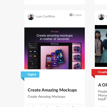
2 anos
Luan Castilhos
Creati
Digital
Create Amazing Mockups
Final
Morum
Create Amazing Mockups
histÃ³