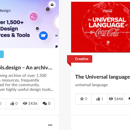
Creative
Toools.design – An archive of 1,500+ Design Resources
wing archive of over 1,500
n resources, frequently
ed for the community.
universal language
er highly useful design tools...
0
1
1646
0
0
1436
0