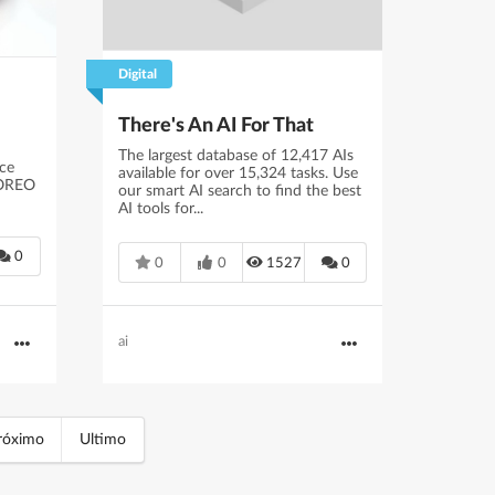
Digital
There's An AI For That
The largest database of 12,417 AIs
ce
available for over 15,324 tasks. Use
 OREO
our smart AI search to find the best
AI tools for...
0
0
0
1527
0
ai
róximo
Ultimo