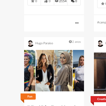
0
0
2154
0
#camp
2 anos
Hugo Paraíso
Fun
Creati