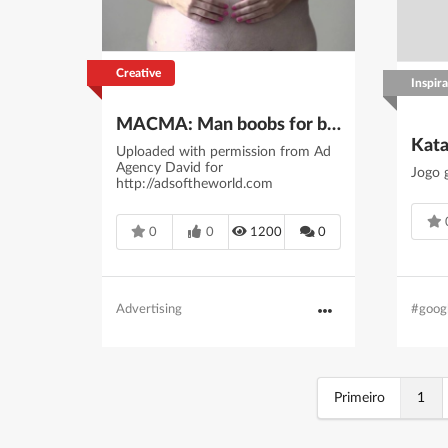
Creative
Inspir
MACMA: Man boobs for boobs
Kat
Uploaded with permission from Ad
Agency David for
Jogo 
http://adsoftheworld.com
0
0
1200
0
Advertising
#goog
Primeiro
1