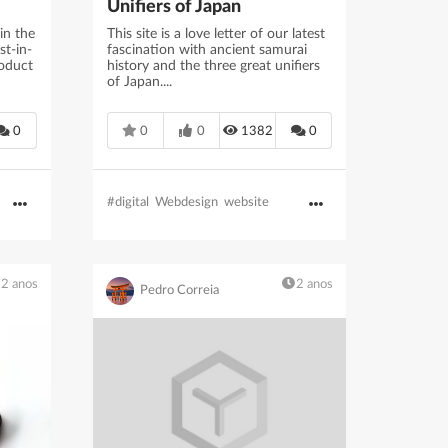
Unifiers of Japan
in the
This site is a love letter of our latest
st-in-
fascination with ancient samurai
roduct
history and the three great unifiers
of Japan....
0
0
0
1382
0
#digital
Webdesign
website
2 anos
2 anos
Pedro Correia