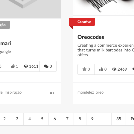
Creative
ação
Oreocodes
amari
Creating a commerce experien
that turns milk barcodes into
google
offers
0
1
1611
0
0
0
2469
mondelez
oreo
le
Inspiração
2
3
4
5
6
7
8
9
...
35
P