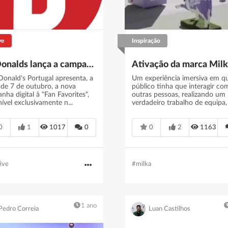
ve
Inspiração
McDonalds lança a campanha digital "Fan Favorites"
onald's Portugal apresenta, a
Um experiência imersiva em q
r de 7 de outubro, a nova
público tinha que interagir co
ha digital â "Fan Favorites",
outras pessoas, realizando um
ível exclusivamente n...
verdadeiro trabalho de equipa, 
0
1
1017
0
0
2
1163
ive
#milka
1 ano
Pedro Correia
Luan Castilhos