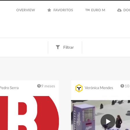
OVERVIEW
FAVORITOS
EURO M
DO
Filtrar
Fun
Finanças
Inspiração
Euro M
9 meses
10
Pedro Serra
Verónica Mendes
Filtrar
Guardar
Limpar