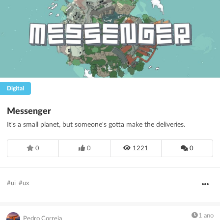
Filtrar
Guardar
Limpar
Digital
Messenger
It's a small planet, but someone's gotta make the deliveries.
0
0
1221
0
#ui
#ux
1 ano
Pedro Correia