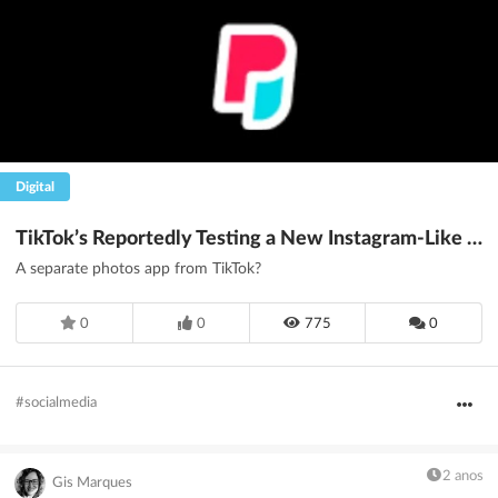
Digital
TikTok’s Reportedly Testing a New Instagram-Like Photos App
A separate photos app from TikTok?
0
0
775
0
#socialmedia
2 anos
Gis Marques