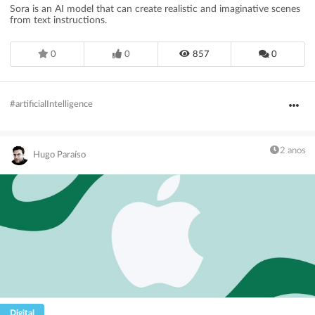
Sora is an AI model that can create realistic and imaginative scenes
from text instructions.
0
0
857
0
#artificialIntelligence
2 anos
Hugo Paraíso
Digital