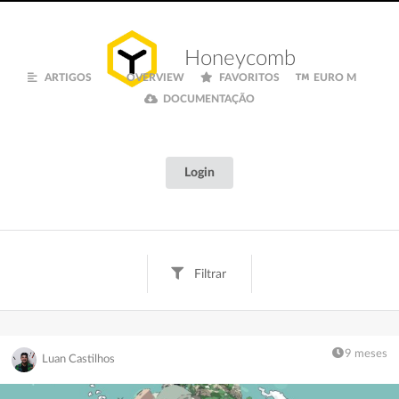
Honeycomb
ARTIGOS
OVERVIEW
FAVORITOS
EURO M
DOCUMENTAÇÃO
Login
Filtrar
Tags
Texto
Digital
Creative
Fun
Finanças
9 meses
Luan Castilhos
Inspiração
Euro M
Documentação