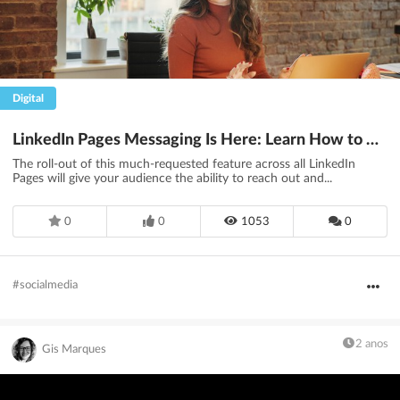
Digital
LinkedIn Pages Messaging Is Here: Learn How to Use It
The roll-out of this much-requested feature across all LinkedIn
Pages will give your audience the ability to reach out and...
0
0
1053
0
#socialmedia
2 anos
Gis Marques