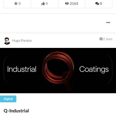
0
0
2163
0
2 anos
Hugo Paraíso
Digital
Q-Industrial