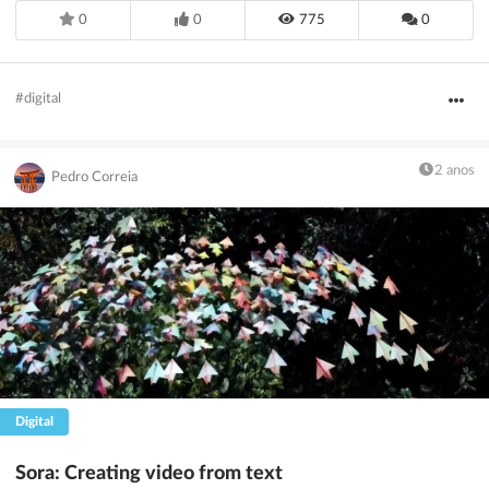
0
0
775
0
#digital
2 anos
Pedro Correia
Digital
Sora: Creating video from text