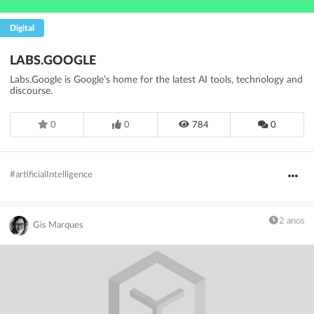
Digital
LABS.GOOGLE
Labs.Google is Google’s home for the latest AI tools, technology and
discourse.
0
0
784
0
#artificialIntelligence
2 anos
Gis Marques