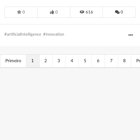
0
0
616
0
#artificialIntelligence
#innovation
Primeiro
1
2
3
4
5
6
7
8
P