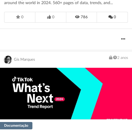
around the world in 2024. 560+ pages of data, trends, and...
0
0
786
0
2 anos
Gis Marques
Documentação