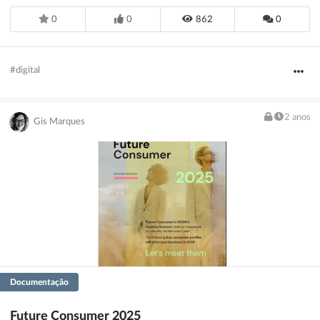
0
0
862
0
#digital
2 anos
Gis Marques
Documentação
Future Consumer 2025