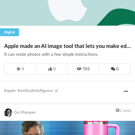
Digital
Apple made an AI image tool that lets you make edits by describing them
It can resize photos with a few simple instructions.
0
0
703
0
#apple
#artificialIntelligence
ai
2 anos
Gis Marques