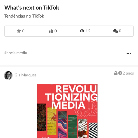
What's next on TikTok
Tendências no TikTok
0
0
12
0
#socialmedia
2 anos
Gis Marques