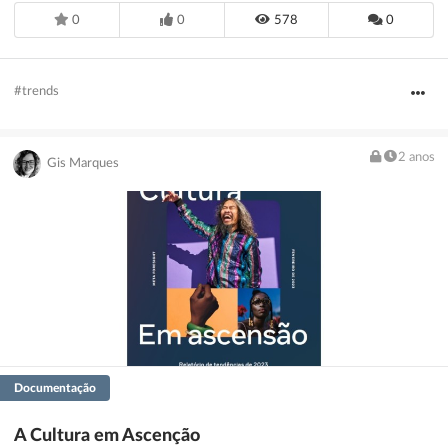
0
0
578
0
#trends
2 anos
Gis Marques
Documentação
A Cultura em Ascenção