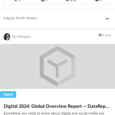
0
0
212
0
#digital
#GWI
#habits
2 anos
Gis Marques
Digital
Digital 2024: Global Overview Report — DataReportal – Global Digital Insights
Everything you need to know about digital and social media use