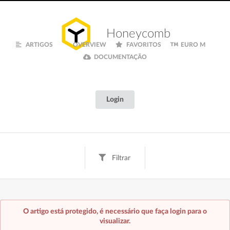
Honeycomb
ARTIGOS
OVERVIEW
FAVORITOS
EURO M
DOCUMENTAÇÃO
Login
Filtrar
Tags
Texto
Digital
Creative
Fun
Finanças
O artigo está protegido, é necessário que faça login para o
Inspiração
Euro M
Documentação
visualizar.