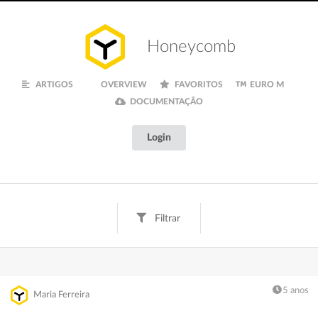
Honeycomb
ARTIGOS
OVERVIEW
FAVORITOS
EURO M
DOCUMENTAÇÃO
Login
Filtrar
Tags
Texto
Digital
Creative
Fun
Finanças
5 anos
Maria Ferreira
Inspiração
Euro M
Documentação