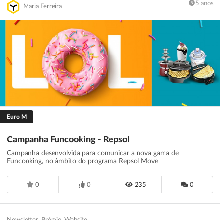
5 anos
Maria Ferreira
Euro M
Campanha Funcooking - Repsol
Campanha desenvolvida para comunicar a nova gama de
Funcooking, no âmbito do programa Repsol Move
0
0
235
0
Newsletter
Prémio
Website