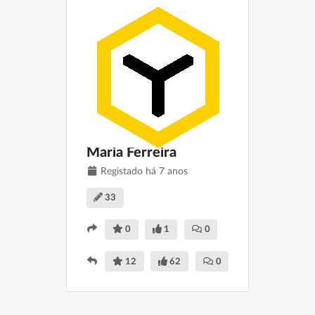
Filtrar
Guardar
Limpar
Maria Ferreira
Registado há 7 anos
33
0
1
0
12
62
0