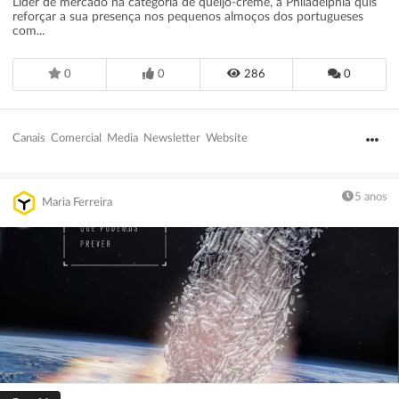
Líder de mercado na categoria de queijo-creme, a Philadelphia quis
reforçar a sua presença nos pequenos almoços dos portugueses
com...
0
0
286
0
Canais
Comercial
Media
Newsletter
Website
5 anos
Maria Ferreira