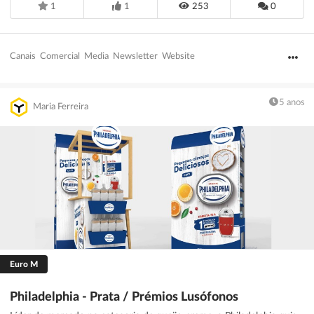
1
1
253
0
Canais
Comercial
Media
Newsletter
Website
5 anos
Maria Ferreira
Euro M
Philadelphia - Prata / Prémios Lusófonos