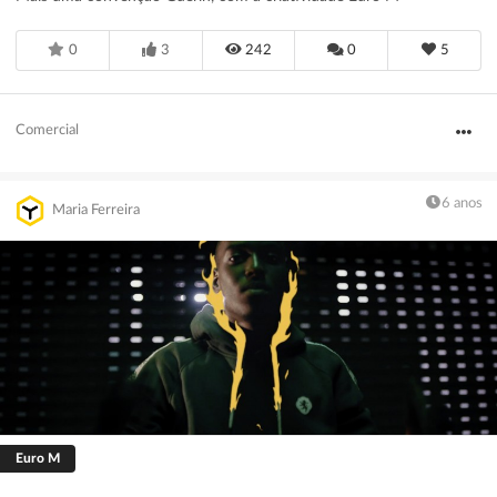
0
3
242
0
5
Comercial
6 anos
Maria Ferreira
Euro M