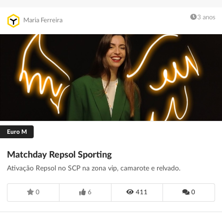
3 anos
Maria Ferreira
Euro M
Matchday Repsol Sporting
Ativação Repsol no SCP na zona vip, camarote e relvado.
0
6
411
0