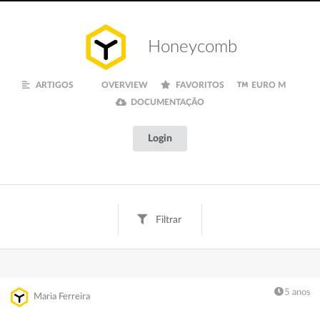
Honeycomb
ARTIGOS
OVERVIEW
FAVORITOS
EURO M
DOCUMENTAÇÃO
Login
Filtrar
Tags
Texto
Digital
Creative
Fun
Finanças
5 anos
Maria Ferreira
Inspiração
Euro M
Documentação