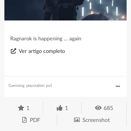
Ragnarok is happening … again
Ver artigo completo
Gamming
playstation
ps5
1
1
685
PDF
Screenshot