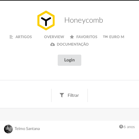
Honeycomb
ARTIGOS
OVERVIEW
FAVORITOS
EURO M
DOCUMENTAÇÃO
Login
Filtrar
Tags
Texto
Digital
Creative
Fun
Finanças
6 anos
Telmo Santana
Inspiração
Euro M
Documentação