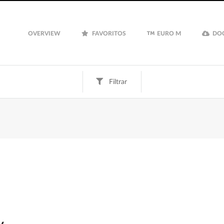
OVERVIEW
FAVORITOS
EURO M
DO
Filtrar
Fun
Finanças
Inspiração
Euro M
Filtrar
Guardar
Limpar