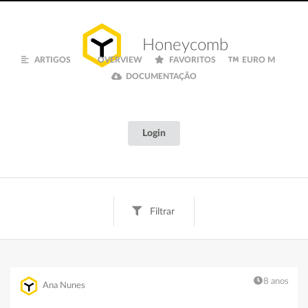
Honeycomb
ARTIGOS
OVERVIEW
FAVORITOS
EURO M
DOCUMENTAÇÃO
Login
Filtrar
Tags
Texto
Digital
Creative
Fun
Finanças
8 anos
Ana Nunes
Inspiração
Euro M
Documentação