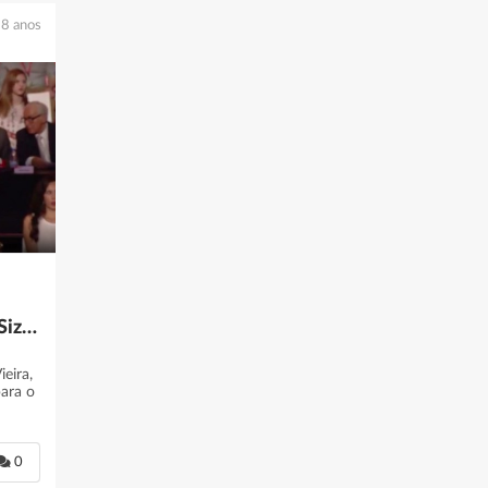
8 anos
O novo ministro Pedro Siza Vieira. Costa trouxe outro amigo tambÃ©m
ieira,
ara o
0