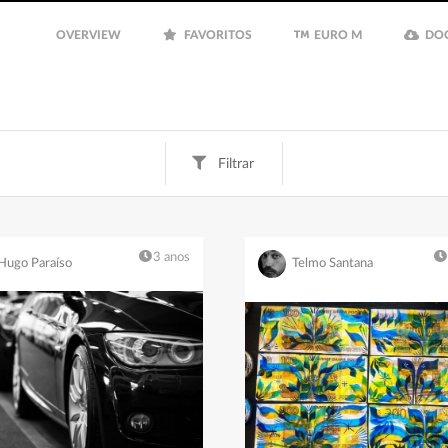
OVERVIEW
FAVORITOS
EURO M
DO
Filtrar
3 anos
Hugo Paraíso
Telmo Santana
Fun
Finanças
Inspiração
Euro M
Filtrar
Guardar
Limpar