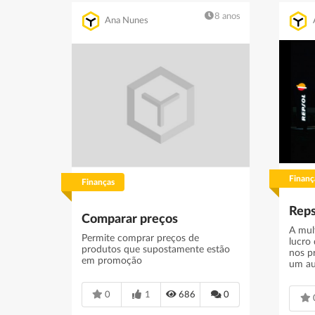
8 anos
Ana Nunes
Finanç
Finanças
Comparar preços
A mul
Permite comprar preços de
lucro
produtos que supostamente estão
nos p
em promoção
um au
0
1
686
0