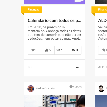
Finanças
Finanç
Calendário com todos os prazos do IRS em 2023
Em 2023, os prazos do IRS
Vai n
mantêm-se. Conheça todas as datas
secto
que tem de cumprir para não perder
fusão
deduções, nem pagar coimas. Anot...
Autom
0
5
655
0
IRS
ALD
4 anos
Pedro Correia