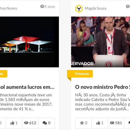
8 anos
Ana Nunes
Magda Sousa
as
Finanças
Repsol aumenta lucros em 41 % para 1,6 milhÃµes de euros
tinacional espanhola teve um
HÃ¡ 30 anos, Costa jÃ¡ tinha
 de 1.583 milhÃµes de euros
indicado Cabrita e Pedro Siza V
rimeiros nove meses de 2017,
mas como recomendaÃ§Ã£o p
mento de 41 % e...
secretÃ¡rio adjunto da justiÃ...
0
1
612
0
0
1
581