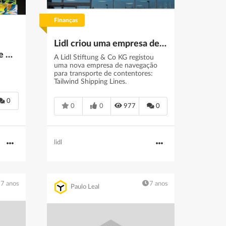
Finanças
Lidl criou uma empresa de transportes para contornar a crise de contentores
Scores of Artists Deface Russian Rubles in NFT Project for Ukraine
A Lidl Stiftung & Co KG registou
uma nova empresa de navegação
para transporte de contentores:
Tailwind Shipping Lines.
0
0
0
977
0
lidl
7 anos
7 anos
Paulo Leal