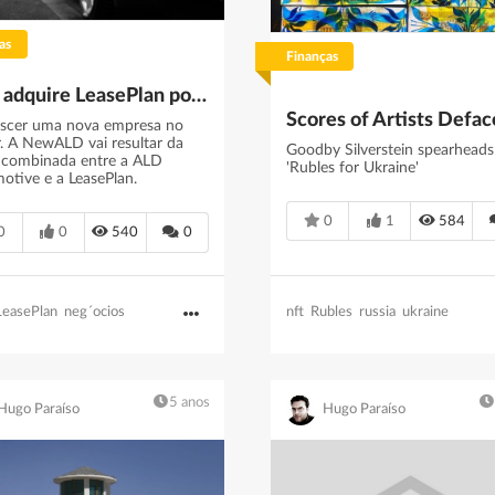
as
Finanças
ALD adquire LeasePlan por 4,9 mil milhões. Vai nascer um novo gigante mundial de mobilidade - Fleet Magazine
ascer uma nova empresa no
r. A NewALD vai resultar da
Goodby Silverstein spearheads
 combinada entre a ALD
'Rubles for Ukraine'
otive e a LeasePlan.
0
1
584
0
0
540
0
LeasePlan
neg´ocios
nft
Rubles
russia
ukraine
5 anos
Hugo Paraíso
Hugo Paraíso