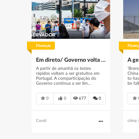
Finanças
Finanç
Em direto/ Governo volta a comparticipar testes rápidos de antigénio
A partir de amanhã os testes
‘Bran
rápidos voltam a ser gratuitos em
China
Portugal. A comparticipação do
to hav
Governo continua a ser lim...
be fal
0
0
677
0
Covid
china