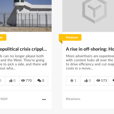
as
Finanças
A geopolitical crisis cripples H&M. Nike, Adidas, and Visa could be next
ds can no longer please both
More advertisers are experime
 and the West. They’re going
with content hubs all over the
e to pick a side, and there will
to drive efficiency and cut maj
lout wha...
costs in a move...
0
0
770
0
1
0
573
H&M
#business