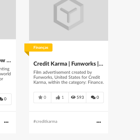
Finanças
A rise in off-shoring: How Nestlé slashed production costs by as much as 80%
Credit Karma | Funworks | 09/2018
nting
Film advertisement created by
 world
Funworks, United States for Credit
or
Karma, within the category: Finance.
0
1
593
0
0
#creditkarma