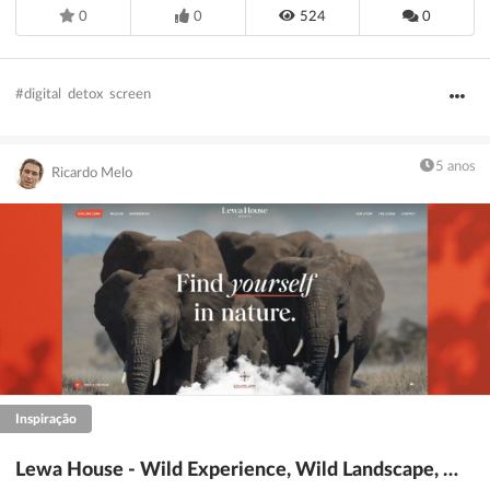
0
0
524
0
#digital
detox
screen
5 anos
Ricardo Melo
Inspiração
Lewa House - Wild Experience, Wild Landscape, Wild Life