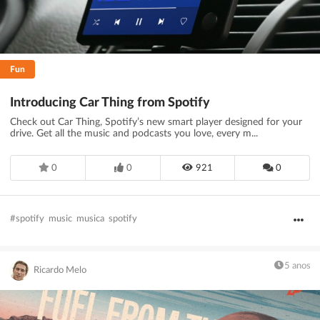
Fun
Introducing Car Thing from Spotify
Check out Car Thing, Spotify’s new smart player designed for your
drive. Get all the music and podcasts you love, every m...
0
0
921
0
#spotify
music
musica
spotify
5 anos
Ricardo Melo