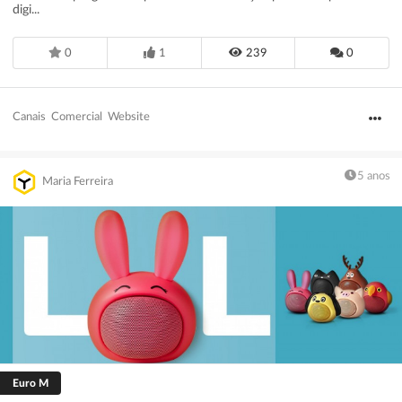
digi...
0
1
239
0
Canais
Comercial
Website
5 anos
Maria Ferreira
Euro M