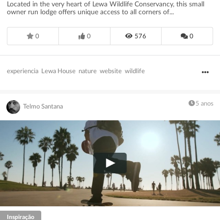
Located in the very heart of Lewa Wildlife Conservancy, this small
owner run lodge offers unique access to all corners of...
0
0
576
0
experiencia
Lewa House
nature
website
wildlife
5 anos
Telmo Santana
Inspiração