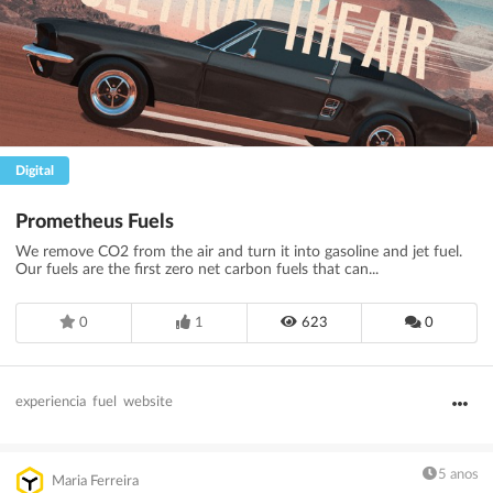
Digital
Prometheus Fuels
We remove CO2 from the air and turn it into gasoline and jet fuel.
Our fuels are the first zero net carbon fuels that can...
0
1
623
0
experiencia
fuel
website
5 anos
Maria Ferreira