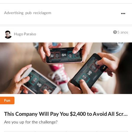
Advertising
pub
reciclagem
5 anos
Hugo Paraíso
Fun
This Company Will Pay You $2,400 to Avoid All Screens for 24 Hours - DesignTAXI.com
Are you up for the challenge?