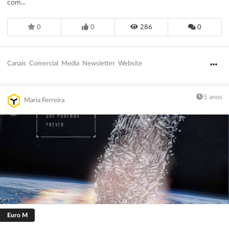
com...
0
0
286
0
Canais
Comercial
Media
Newsletter
Website
5 anos
Maria Ferreira
Euro M