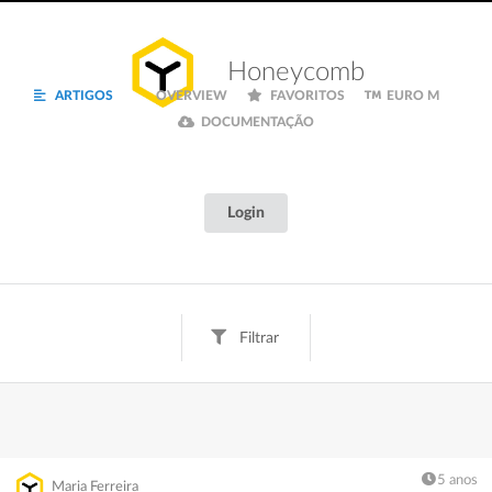
Honeycomb
ARTIGOS
OVERVIEW
FAVORITOS
EURO M
DOCUMENTAÇÃO
Login
Filtrar
Tags
Texto
Digital
Creative
Fun
Finanças
Inspiração
Euro M
Documentação
5 anos
Maria Ferreira