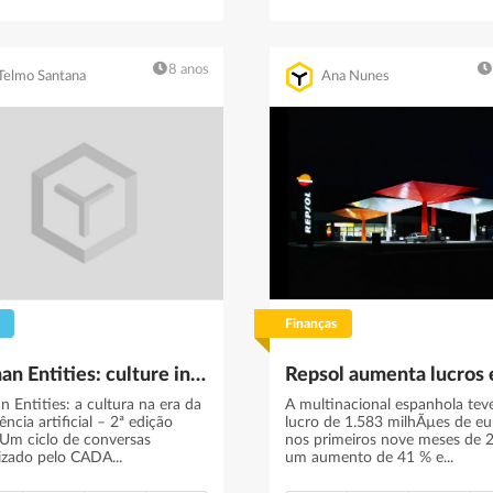
8 anos
Telmo Santana
Ana Nunes
Finanças
Human Entities: culture in the age of artificial intelligence – 2nd edition 2017
 Entities: a cultura na era da
A multinacional espanhola te
gência artificial – 2ª edição
lucro de 1.583 milhÃµes de eu
Um ciclo de conversas
nos primeiros nove meses de 
izado pelo CADA...
um aumento de 41 % e...