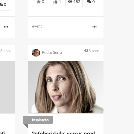
0
1
482
0
0
event
8 anos
8 anos
Pedro Serra
Inspiração