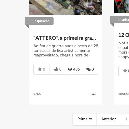
Inspir
Inspiração
“ATTERO”, a primeira grande exposição de Bordallo II
Not a
Ao fim de quatro anos e perto de 28
equal
toneladas de lixo artisticamente
moral
reaproveitado, chega a hora de
happy 
0
0
485
0
expo
agenci
Primeiro
Anterior
1