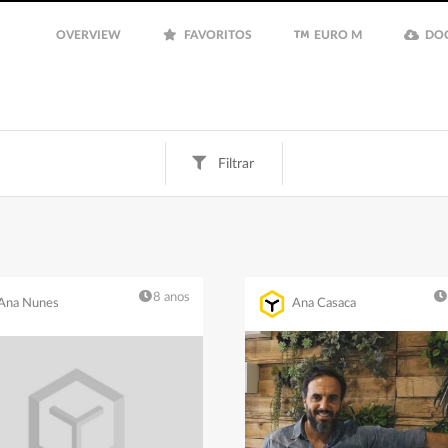
OVERVIEW
FAVORITOS
EURO M
DO
Filtrar
Fun
Finanças
Inspiração
Euro M
8 anos
Ana Nunes
Ana Casaca
Filtrar
Guardar
Limpar