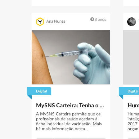
8 anos
Ana Nunes
Digital
Digital
MySNS Carteira: Tenha o seu boletim de vacinas no smartphone
A MySNS Carteira permite que os
Human
profissionais de saúde acedam à
inteli
ficha individual de vacinação. Mais
2017 
há mais informação nesta...
organ