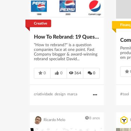
Creative
Finanç
How To Rebrand: 19 Questions to Ask Before You Start
Comp
"How to rebrand?" is a question
Permi
companies face at one point. Fast
produ
Company blogger & award-winning
em p
rebrand specialist David...
0
0
364
0
#tool
criatividade
design
marca
8 anos
Ricardo Melo