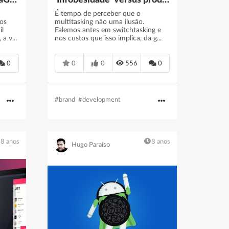
Nova versão da IA AlphaGo aprende sozinha a ganhar - SAPO Tek
'Infobesidade' versus produtividade
É tempo de perceber que o
os
multitasking não uma ilusão.
il
Falemos antes em switchtasking e
a v...
nos custos que isso implica, da g...
0
0
0
556
0
#brand
#development
8 anos
8 anos
Hugo Paraíso