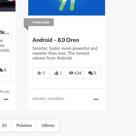
Inspiração
Inspect—Pixel-perfect design handoffs for your team
Android – 8.0 Oreo
he
low
Smarter, faster, more powerful and
 code,
sweeter than ever. The newest
release from Android.
0
0
1
636
0
#web
clientes
mondelez
35
Próximo
Ultimo