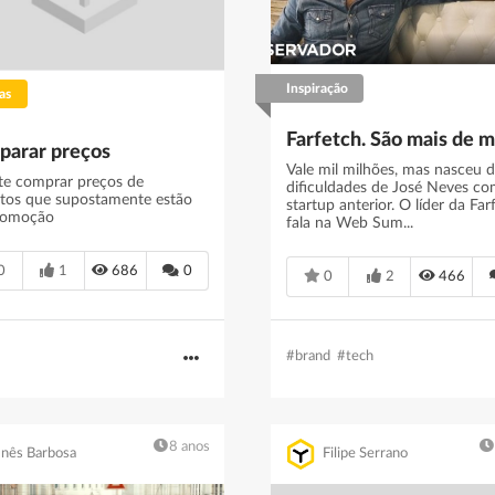
Inspiração
as
arar preços
Vale mil milhões, mas nasceu 
te comprar preços de
dificuldades de José Neves co
tos que supostamente estão
startup anterior. O lí­der da Far
romoção
fala na Web Sum...
0
1
686
0
0
2
466
#brand
#tech
8 anos
Inês Barbosa
Filipe Serrano