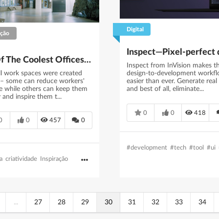
Digital
ação
12 Of The Coolest Offices In The World
Inspect from InVision makes t
ll work spaces were created
design-to-development workf
 – some can reduce workers'
easier than ever. Generate real
e while others can keep them
and best of all, eliminate...
and inspire them t...
0
0
418
0
0
457
0
#development
#tech
#tool
#ui
a
criatividade
Inspiração
...
27
28
29
30
31
32
33
34