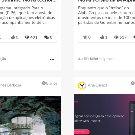
Web Summit: Nova tecnologia pode determinar identificação precoce de autismo - SAPO 24
grama Integrado Para o
Enquanto que o “treino” do
mo (PIPA), que tem apostado
AlphaGo passou pelo estudo d
ação de aplicações eletrónicas
movimentos de mais de 100 m
o acompanhamento de c...
partidas de Go entre humanos, 
0
0
491
0
0
1
537
ação
#artificialIntelligence
8 anos
Inês Barbosa
Ana Casaca