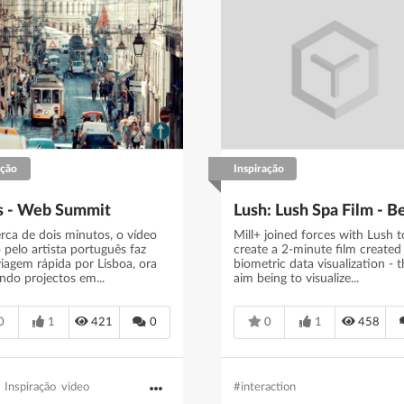
ação
Inspiração
s - Web Summit
rca de dois minutos, o vídeo
Mill+ joined forces with Lush t
 pelo artista português faz
create a 2-minute film created 
iagem rápida por Lisboa, ora
biometric data visualization - 
ando projectos em...
aim being to visualize...
0
1
421
0
0
1
458
Inspiração
video
#interaction