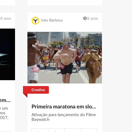
8 anos
8 anos
Inês Barbosa
Creative
Repsol aumenta lucros em 41 % para 1,6 milhÃµes de euros
Primeira maratona em slow motion do mundo
ve um
ros
Ativação para lançamento do Filme
2017,
Baywatch