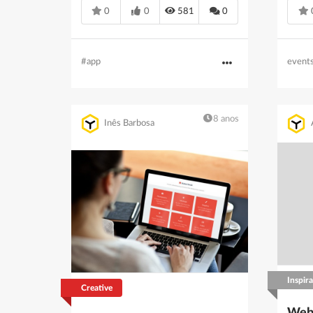
0
0
581
0
#app
event
8 anos
Inês Barbosa
Inspir
Creative