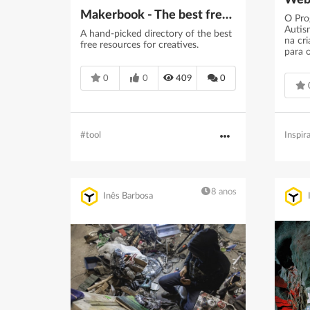
Makerbook - The best free resources for creatives.
O Pro
Autis
A hand-picked directory of the best
na cri
free resources for creatives.
para 
0
0
409
0
Inspir
#tool
8 anos
Inês Barbosa