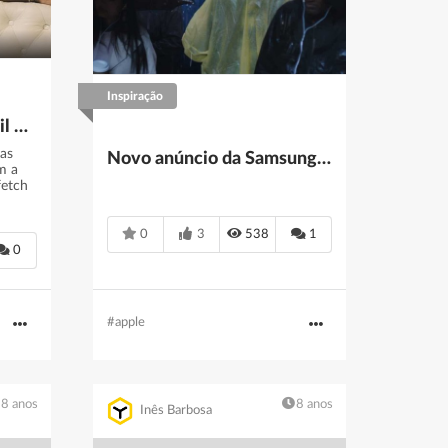
Inspiração
Farfetch. São mais de mil milhões mas com erros: “É impossi­vel ter sucesso sem falhar”
das
Novo anúncio da Samsung é um 'ataque feroz' à Apple
m a
fetch
0
3
538
1
0
#apple
8 anos
8 anos
Inês Barbosa