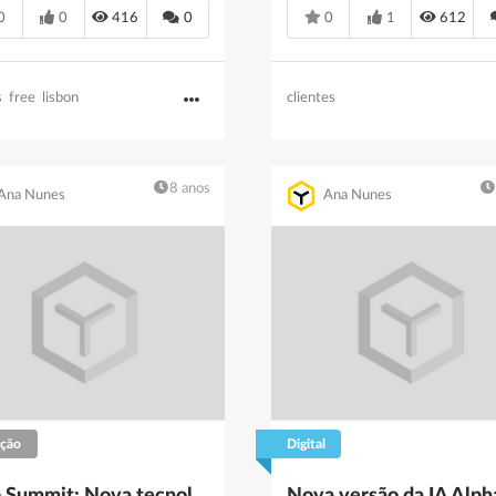
0
0
416
0
0
1
612
s
free
lisbon
clientes
8 anos
Ana Nunes
Ana Nunes
ação
Digital