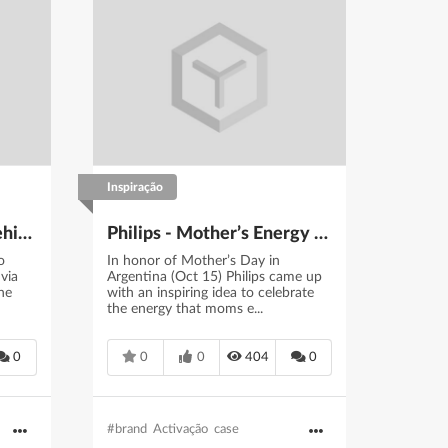
Inspiração
Lush: Lush Spa Film - Behind The Scenes
Philips - Mother’s Energy | BrandActivation
o
In honor of Mother’s Day in
via
Argentina (Oct 15) Philips came up
the
with an inspiring idea to celebrate
the energy that moms e...
0
0
0
404
0
#brand
Activação
case